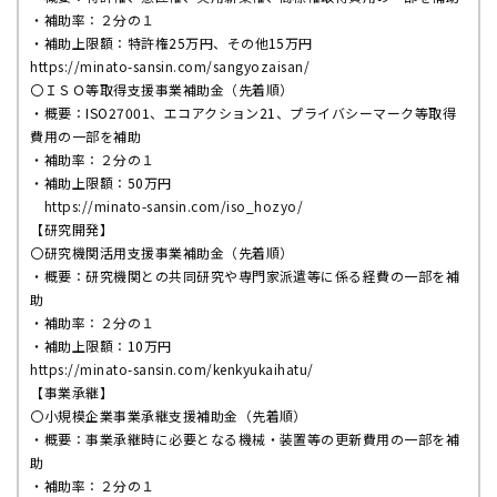
・補助率：２分の１
・補助上限額：特許権
25
万円、その他
15
万円
https://minato-sansin.com/sangyozaisan/
〇ＩＳＯ等取得支援事業補助金（先着順）
・概要：
ISO27001
、エコアクション
21
、プライバシーマーク等取得
費用の一部を補助
・補助率：２分の１
・補助上限額：
50
万円
https://minato-sansin.com/iso_hozyo/
【研究開発】
〇研究機関活用支援事業補助金（先着順）
・概要：研究機関との共同研究や専門家派遣等に係る経費の一部を補
助
・補助率：２分の１
・補助上限額：
10
万円
https://minato-sansin.com/kenkyukaihatu/
【事業承継】
〇小規模企業事業承継支援補助金（先着順）
・概要：事業承継時に必要となる機械・装置等の更新費用の一部を補
助
・補助率：２分の１