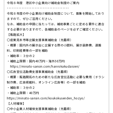
令和８年度 港区中小企業向け補助金制度のご案内
･･････････････････････････････････････
令和８年度の中小企業向け補助金制度について、募集を開始しており
ますので、ぜひご活用ください。
なお、補助金の申請に当たっては、補助事業ごとに定める要件に適合
する必要がありますので、各補助金のページを必ずご確認ください。
【販路拡大】
〇産業見本市等出展支援事業補助金（先着順）
・概要：国内外の展示会に出展する際の小間料、展示装飾費、運搬
料、印刷経費等の一部を補助
・補助率：３分の２
・補助上限額：国内
40
万円・海外
50
万円
https://minato-sansin.com/hanrokakudaisien/
〇広告宣伝活動費支援事業補助金（先着順）
・概要：販路開拓のための新たな広告宣伝活動に必要な費用（チラシ
制作費、広告掲載料、オンライン広告等）の一部を補助
・補助率：３分の２
・補助上限額：
40
万円
https://minato-sansin.com/koukokusenden_hozyo/
【人材確保】
〇中小企業人材確保支援事業補助金（先着順）