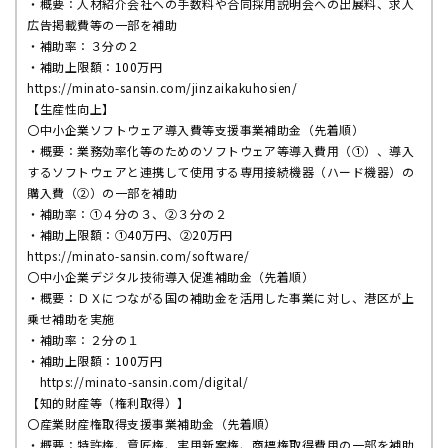
・概要：人材紹介会社への手数料や合同採用説明会への出展料、求人
広告掲載費等の一部を補助
・補助率：３分の２
・補助上限額：
100
万円
https://minato-sansin.com/jinzaikakuhosien/
【生産性向上】
〇中小企業ソフトウェア導入費等支援事業補助金（先着順）
・概要：業務効率化等のためのソフトウェア等導入費用（
①
）、導入
するソフトウェアと連携して使用する専用接続機器（ハード機器）の
購入費（
②
）の一部を補助
・補助率：
①
４分の３、
②
３分の２
・補助上限額：
①40
万円、
②20
万円
https://minato-sansin.com/software/
〇中小企業デジタル技術導入促進補助金（先着順）
・概要：ＤＸにつながる国の補助金を活用した事業に対し、港区が上
乗せ補助を実施
・補助率：２分の１
・補助上限額：
100
万円
https://minato-sansin.com/digital/
【知的財産等（権利取得）】
〇産業財産権取得支援事業補助金（先着順）
・概要：特許権、意匠権、実用新案権、商標権取得費用の一部を補助