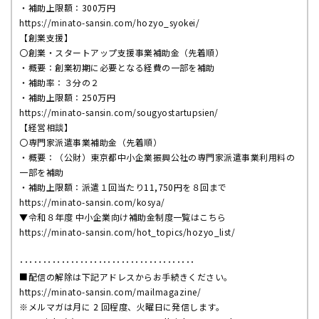
・補助上限額：
300
万円
https://minato-sansin.com/hozyo_syokei/
【創業支援】
〇創業・スタートアップ支援事業補助金（先着順）
・概要：創業初期に必要となる経費の一部を補助
・補助率：３分の２
・補助上限額：
250
万円
https://minato-sansin.com/sougyostartupsien/
【経営相談】
〇専門家派遣事業補助金（先着順）
・概要：（公財）東京都中小企業振興公社の専門家派遣事業利用料の
一部を補助
・補助上限額：派遣１回当たり
11,750
円を８回まで
https://minato-sansin.com/kosya/
▼
令和８年度 中小企業向け補助金制度一覧はこちら
https://minato-sansin.com/hot_topics/hozyo_list/
･･････････････････････････････････････
■
配信の解除は下記アドレスからお手続きください。
https://minato-sansin.com/mailmagazine/
※
メルマガは月に
2
回程度、火曜日に発信します。