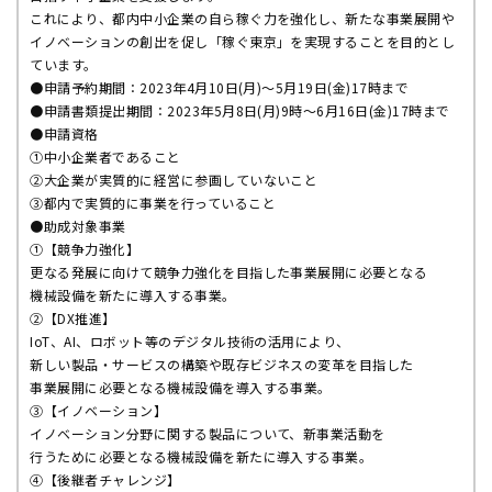
これにより、都内中小企業の自ら稼ぐ力を強化し、新たな事業展開や
イノベーションの創出を促し「稼ぐ東京」を実現することを目的とし
ています。
●申請予約期間：2023年4月10日(月)～5月19日(金)17時まで
●申請書類提出期間：2023年5月8日(月)9時～6月16日(金)17時まで
●申請資格
①中小企業者であること
②大企業が実質的に経営に参画していないこと
③都内で実質的に事業を行っていること
●助成対象事業
①【競争力強化】
更なる発展に向けて競争力強化を目指した事業展開に必要となる
機械設備を新たに導入する事業。
②【DX推進】
IoT、AI、ロボット等のデジタル技術の活用により、
新しい製品・サービスの構築や既存ビジネスの変革を目指した
事業展開に必要となる機械設備を導入する事業。
③【イノベーション】
イノベーション分野に関する製品について、新事業活動を
行うために必要となる機械設備を新たに導入する事業。
④【後継者チャレンジ】