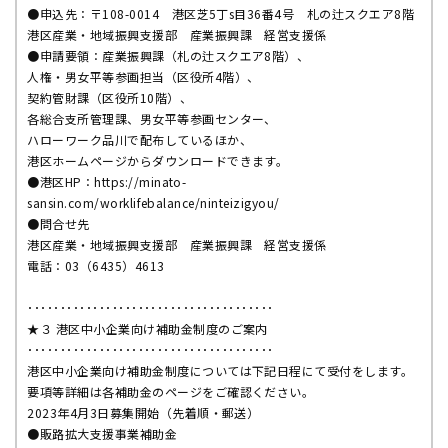
●申込先：〒108-0014 港区芝5丁s目36番4号 札の辻スクエア8階
港区産業・地域振興支援部 産業振興課 経営支援係
●申請要領：産業振興課（札の辻スクエア8階）、
人権・男女平等参画担当（区役所4階）、
契約管財課（区役所10階）、
各総合支所管理課、男女平等参画センター、
ハローワーク品川で配布しているほか、
港区ホームページからダウンロードできます。
●港区HP：https://minato-
sansin.com/worklifebalance/ninteizigyou/
●問合せ先
港区産業・地域振興支援部 産業振興課 経営支援係
電話：03（6435）4613
･･････････････････････････････････････
★３ 港区中小企業向け補助金制度のご案内
･･････････････････････････････････････
港区中小企業向け補助金制度については下記日程にて受付をします。
要項等詳細は各補助金のページをご確認ください。
2023年4月3日募集開始（先着順・郵送）
●販路拡大支援事業補助金