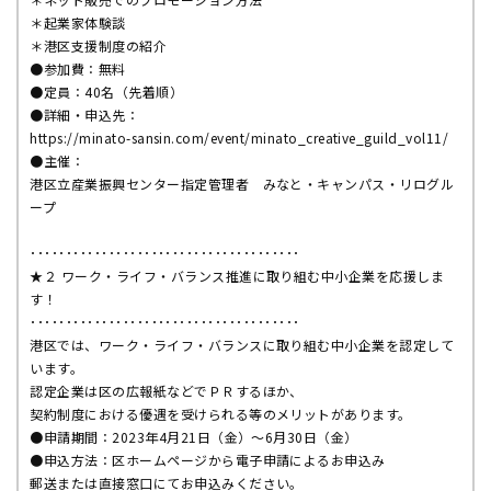
＊起業家体験談
＊港区支援制度の紹介
●参加費：無料
●定員：40名（先着順）
●詳細・申込先：
https://minato-sansin.com/event/minato_creative_guild_vol11/
●主催：
港区立産業振興センター指定管理者 みなと・キャンパス・リログル
ープ
･･････････････････････････････････････
★２ ワーク・ライフ・バランス推進に取り組む中小企業を応援しま
す！
･･････････････････････････････････････
港区では、ワーク・ライフ・バランスに取り組む中小企業を認定して
います。
認定企業は区の広報紙などでＰＲするほか、
契約制度における優遇を受けられる等のメリットがあります。
●申請期間：2023年4月21日（金）～6月30日（金）
●申込方法：区ホームページから電子申請によるお申込み
郵送または直接窓口にてお申込みください。