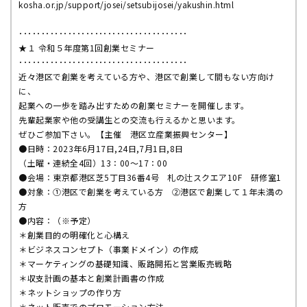
kosha.or.jp/support/josei/setsubijosei/yakushin.html
･･････････････････････････････････････
★１ 令和５年度第1回創業セミナー
･･････････････････････････････････････
近々港区で創業を考えている方や、港区で創業して間もない方向け
に、
起業への一歩を踏み出すための創業セミナーを開催します。
先輩起業家や他の受講生との交流も行えるかと思います。
ぜひご参加下さい。【主催 港区立産業振興センター】
●日時：2023年6月17日,24日,7月1日,8日
（土曜・連続全4回）13：00～17：00
●会場：東京都港区芝5丁目36番4号 札の辻スクエア10F 研修室1
●対象：①港区で創業を考えている方 ②港区で創業して１年未満の
方
●内容：（※予定）
＊創業目的の明確化と心構え
＊ビジネスコンセプト（事業ドメイン）の作成
＊マーケティングの基礎知識、販路開拓と営業販売戦略
＊収支計画の基本と創業計画書の作成
＊ネットショップの作り方
＊ネット販売でのプロモーション方法