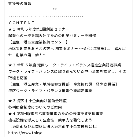
支援等の情報
————————————**
･･････････････････････････････････････
ＣＯＮＴＥＮＴ
★１ 令和５年度第1回創業セミナー
起業への一歩を踏み出すための創業セミナーを開催
【主催 港区立産業振興センター】
港区で創業をお考えの方へ 創業セミナー ～令和5年度第1回 踏み出
せ！創業の第一歩！～
★２ 令和５年度 港区ワーク・ライフ・バランス推進企業認定事業
ワーク・ライフ・バランスに取り組んでいる中小企業を認定し、その
取組を応援
【主催 港区産業・地域振興支援部 産業振興課 経営支援係】
港区ワーク・ライフ・バランス推進企業認定事業
★３ 港区中小企業向け補助金制度
各補助金制度についてのご案内
★４ 第5回躍進的な事業推進のための設備投資支援事業
機械設備を導入して生産性・競争力を強化しよう！
【東京都及び公益財団法人東京都中小企業振興公社】
https://www.tokyo-