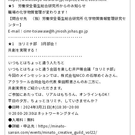
★5 労働安全衛生総合研究所からのお知らせ
職場の化学物質管理が変わります！
【問合せ先 （独）労働安全衛生総合研究所 化学物質情報管理研究セ
ンター】
E-mail：cimr-toiawase@h.jniosh.johas.go.jp
･･････････････････････････････････････
★1 ヨリミチ部 3月部会！
共創を実現する！
･･････････････････････････････････････
いつもとはちょっと違う人たちと
いつもとはちょっと違う会話を楽しむ井戸端会議「ヨリミチ部」
今回のメインセッションでは、株式会社NICO.の石塚めぐみさん、
アクララール合同会社の代表 柴田照恵さんのお二方に、
共創実例をご紹介いただきます。
ご参加にあたっては、リアルはもちろん、オンラインもOK！
平日の夕方、ちょっとヨリミチ、していきませんか？
●日時：2024年3月21日(木)18:30~20:00
※20:00-20:30はネットワーキングタイム
●入場料：無料
●詳細・申込先：https://minato-
sansin.com/events/minato_creative_guild_vol22/