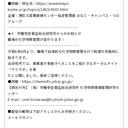
●詳細・申込先：https://www.tokyo-
kosha.or.jp/topics/2403/0005.html
主催：港区立産業振興センター指定管理者 みなと・キャンパス・リロ
グループ
･･････････････････････････････････････
★5 労働安全衛生総合研究所からのお知らせ
職場の化学物質管理が変わります！
･･････････････････････････････････････
令和6年4月より、職場で自律的な化学物質管理を行う制度が本格的に
始まります。
当研究所では、事業者が実施すべきことをご紹介するポータルサイト
「ケミサポ」を新
たに公開しました。是非ご活用ください。
●詳細：https://cheminfo.johas.go.jp/
【問合せ先】（独）労働安全衛生総合研究所 化学物質情報管理研究セ
ンター
E-mail：cimr-toiawase@h.jniosh.johas.go.jp
･･････････････････････････････････････
■配信の解除は下記アドレスからお手続きください。
メールマガジン