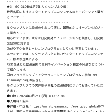
･･････････････････････････････････････
★3 GO GLOBAL第7弾 ルクセンブルク編！
世界各国におけるスタートアップエコシステムのキーパーソンと繋が
るセミナー！
･･････････････････････････････････････
ルクセンブルクは欧州の中心に位置し、国際的かつオープンなビジネ
ス拠点として
知られています。政府は研究開発とイノベーションを奨励し、研究開
発型SUに対する
助成やアクセラレーションプログラムもとりわけ充実しています。
本セミナーでは、ルクセンブルクの魅力やスタートアップエコシステ
ム、様々な企業による
R&Dを通じた欧州展開の実例やイノベーション創出の背景などについ
て紹介します。
国のフラッグシップ・アクセラレーションプログラムに参加中の
Thermalyticaをお招きし、
ルクセンブルクでの実体験や同社の欧州展開についても語っていただ
きます。
●日時：2024年3月25日(月)18:15~21:00
●入場料：無料
●詳細・申込先：https://minato-sansin.com/events/go_global07/
主催：港区立産業振興センター指定管理者 みなと・キャンパス・リロ