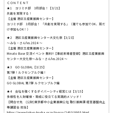
ＣＯＮＴＥＮＴ
★1 ヨリミチ部 3月部会！【3/21】
共創を実現する！
【主催 港区立産業振興センター】
ヨリミチ部 3月部会！ 「共創を実現する」（誰でも参加でOK、耳だ
け参加もOK！）
★2 港区立産業振興センター大文化祭【3/23】
〜みな・さんfes.2024 〜
【主催 港区立産業振興センター】
Minato Base 交流イベント 無料!!【事前来場者登録】港区立産業振興
センター大文化祭〜みな・さんfes.2024 〜
★3 GO GLOBAL【3/25】
第7弾！ルクセンブルク編！
【主催 港区立産業振興センター】
GO GLOBAL 第7弾 ルクセンブルク編
★4 会社を強くするダイバーシティ経営とは【3/15】
多様性を人財確保・育成に役立てる実践的メソッド！
【問合せ先 (公財)東京都中小企業振興公社 取引振興課 経営基盤向上
等講習会 担当】
https://www.tokyo-kosha.or.jp/topics/2403/0005.html