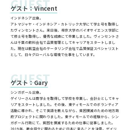
ゲスト：Vincent
インドネシア出身。
アトマジャヤ・インドネシア・カトリック大学にて学士号を取得し
たヴィンセントさん。来日後、帝京大学のバイオサイエンス学部に
て修士号を取得し、優秀な成績にて卒業しました。ヴィンセントさ
んは千葉の飲料会社で品質管理としてキャリアをスタートしまし
た。現在は航空会社のケータリング会社で品質保証スペシャリスト
として、日々グローバルな環境で仕事をしています。
ゲスト：Gary
シンガポール出身。
ゲイリーさんは商学士を取得して学校を卒業し、会計士としてキャ
リアをスタートしました。その後、東ティモールでのボランティア
活動に導かれ、そこで英語を教えながら、貧困撲滅のための地方政
府プロジェクトに関わりました。東ティモールでの経験から、シン
ガポール行政にて、貧困を撲滅するための仕事に従事しました。
2019年、教会設立に関わるために日本に来ることを決意。ゲイリ