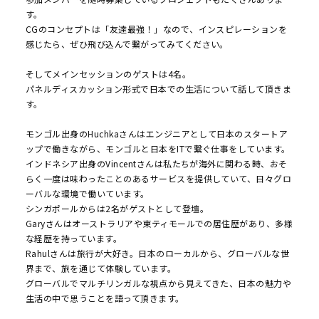
す。
CGのコンセプトは「友達最強！」なので、インスピレーションを
感じたら、ぜひ飛び込んで繋がってみてください。
そしてメインセッションのゲストは4名。
パネルディスカッション形式で日本での生活について話して頂きま
す。
モンゴル出身のHuchkaさんはエンジニアとして日本のスタートア
ップで働きながら、モンゴルと日本をITで繋ぐ仕事をしています。
インドネシア出身のVincentさんは私たちが海外に関わる時、おそ
らく一度は味わったことのあるサービスを提供していて、日々グロ
ーバルな環境で働いています。
シンガポールからは2名がゲストとして登壇。
Garyさんはオーストラリアや東ティモールでの居住歴があり、多様
な経歴を持っています。
Rahulさんは旅行が大好き。日本のローカルから、グローバルな世
界まで、旅を通じて体験しています。
グローバルでマルチリンガルな視点から見えてきた、日本の魅力や
生活の中で思うことを語って頂きます。