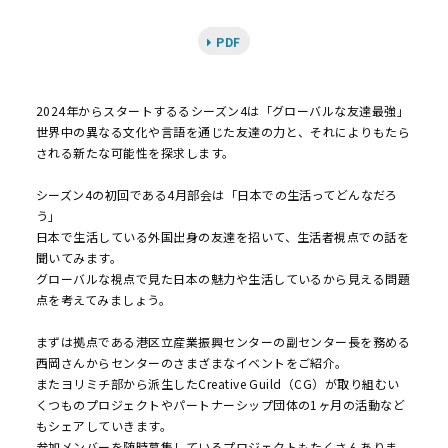
PDF
2024年からスタートするるシーズン4は「グローバルな友達最強」
世界中の異なる文化や言語を通じた友達の力と、それによりもたら
される新たな可能性を探求します。
シーズン4の初回である4月部会は「日本での生活ってどんなだろ
う」
日本で生活している外国出身の友達を招いて、生活者視点での話を
聞いてみます。
グローバルな視点で見た日本の魅力や生活しているから見える問題
点を考えてみましょう。
まずは拠点である港区立産業振興センターの副センター長を務める
西岡さんからセンターのさまざまなイベントをご紹介。
またヨリミチ部から派生したCreative Guild（CG）が取り組むい
くつものプロジェクトやパートナーシップ団体の1ヶ月の活動など
もシェアしていきます。
参加メンバーを随時募集しているプロジェクトもたくさんありま