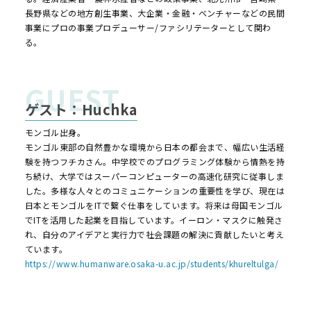
長野県などの地方創生事業、大企業・金融・ベンチャーなどの民間
事業にプロの事業プロデューサー/ファシリテーターとして関わ
る。
ゲスト：Huchka
モンゴル出身。
モンゴル東部の自然豊かな環境から日本の都会まで、幅広い生活経
験を持つフチカさん。中学校でのプログラミング体験から情熱を持
ち続け、大学ではスーパーコンピューターの高速化研究に従事しま
した。多様な人々とのコミュニケーションの重要性を学び、現在は
日本とモンゴルをITで繋ぐ仕事をしています。将来は母国モンゴル
でITを活用した起業を目指しています。イーロン・マスクに触発さ
れ、自分のアイデアと実行力で社会課題の解決に貢献したいと考え
ています。
https://www.humanware.osaka-u.ac.jp/students/khureltulga/