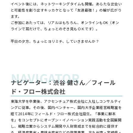
イベント後には、ネットワーキングタイムも開催。あらたな出会い
と可能性を創り出すキッカケとなって「友達最強！」の輪が広がり
ます。
ご参加にあたっては、リアルはもちろん、オンラインもOK（オン
ラインで耳だけで、ちょっとのぞき見もＯＫです）。
平日の夕方、ちょっとヨリミチ、していきませんか？
ナビゲーター：渋谷 健さん／フィール
ド・フロー株式会社
東海大学を卒業後、アクセンチュア株式会社に入社しコンサルティ
ングに従事。その後、国内ベンチャー、国内大手企業経営戦略室を
経て2014年にフィールド・フロー株式会社設立。「事業に脚本
を」をコンセプトにオープン・イノベーション実践活動を全国展開
し、戦略立案からシステム開発や人財育成までを総合的に提供す
る。経済産業省・農林水産省などの政策事業、北九州市・宮崎県・