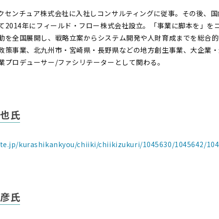
クセンチュア株式会社に入社しコンサルティングに従事。その後、国
て2014年にフィールド・フロー株式会社設立。「事業に脚本を」を
動を全国展開し、戦略立案からシステム開発や人財育成までを総合的
政策事業、北九州市・宮崎県・長野県などの地方創生事業、大企業・
業プロデューサー/ファシリテーターとして関わる。
裕也氏
ate.jp/kurashikankyou/chiiki/chiikizukuri/1045630/1045642/10
隆彦氏