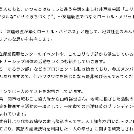
う人たちと、いつもとはちょっと違う会話を楽しむ井戸端会議「ヨリ
ジタルな“かせぐまちづくり”」～友達最強でつなぐローカル・メリッ
会は「友達最強が築くローカル・ハピネス」と題して、地域社会のみん
リアルな思いを共有します。
産業振興センターのイベントや、このヨリミチ部から派生しているCreat
トナーシップ団体の活動をいくつも紹介していきます。
る「ゆるラン部」などのプロジェクトも動き始めており、参加メンバ
んありますので、何かワクワクを感じたなら是非飛び込んでみてくだ
ョンでは三人のゲストをお招きしています。
県一関市地域おこし協力隊から山崎裕也さん。地域に根ざした活動の
策を推進する活動の一環として、一関市での西洋野菜のブランディン
まれています。
式会社より代表取締役の末吉隆彦さんです。人工知能を用いたテクノ
ており、笑顔の認識技術を利用した「人の幸せ」に関する研究もされ