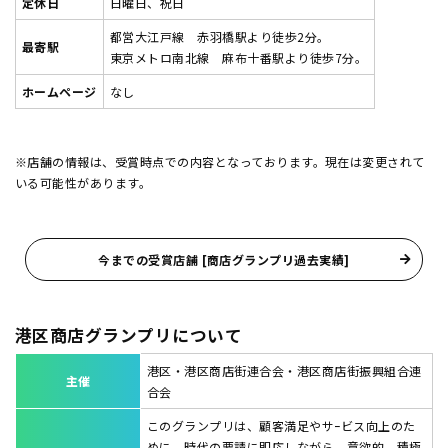
定休日
日曜日、祝日
都営大江戸線 赤羽橋駅より徒歩2分。
最寄駅
東京メトロ南北線 麻布十番駅より徒歩7分。
ホームページ
なし
※店舗の情報は、受賞時点での内容となっております。現在は変更されて
いる可能性があります。
今までの受賞店舗 [商店グランプリ過去実績]
港区商店グランプリについて
港区・港区商店街連合会・港区商店街振興組合連
主催
合会
このグランプリは、顧客満足やサｰビス向上のた
めに、時代の要請に即応しながら、意欲的、積極