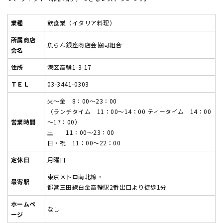
業種
飲食業（イタリア料理）
所属商店
魚らん銀座商店会協同組合
会名
住所
港区高輪1-3-17
ＴＥＬ
03-3441-0303
火～金 8：00～23：00
（ランチタイム 11：00～14：00 ティータイム 14：00
営業時間
～17：00）
土 11：00～23：00
日・祝 11：00～22：00
定休日
月曜日
東京メトロ南北線・
最寄駅
都営三田線白金高輪駅2番出口より徒歩1分
ホームペ
なし
ージ