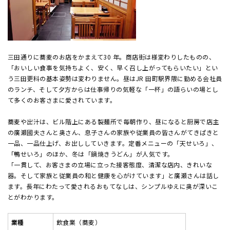
三田通りに蕎麦のお店をかまえて30 年。商店街は様変わりしたものの、
「おいしい食事を気持ちよく、安く、早く召し上がってもらいたい」とい
う三田更科の基本姿勢は変わりません。昼はJR 田町駅界隈に勤める会社員
のランチ、そして夕方からは仕事帰りの気軽な「一杯」の語らいの場とし
て多くのお客さまに愛されています。
蕎麦や出汁は、ビル階上にある製麺所で毎朝作り、昼になると厨房で店主
の廣瀬國夫さんと奥さん、息子さんの家族や従業員の皆さんがてきぱきと
一品、一品仕上げ、お出ししていきます。定番メニューの「天せいろ」、
「鴨せいろ」のほか、冬は「鍋焼きうどん」が人気です。
「一貫して、お客さまの立場に立った接客態度、清潔な店内、きれいな
器。そして家族と従業員の和と健康を心がけています」と廣瀬さんは話し
ます。長年にわたって愛されるおもてなしは、シンプルゆえに奥が深いこ
とがわかります。
業種
飲食業（蕎麦）