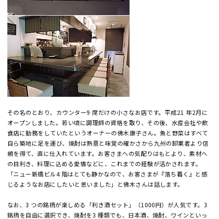
その名のとおり、カウンター9 席だけの小さなお店です。平成21 年2月に
オープンしました。若い頃に調理師の資格を取り、その後、水産会社や飲
食店に勤務をしていたというオーナーの佛木康子さん。魚と野菜はすべて
自ら築地に足を運び、焼酎は熱意と味覚の確かさから九州の卸業者より信
頼を得て、直に仕入れています。お客さまへの気配りはもとより、素材へ
の目利き、料理に込める愛情などに、これまでの経験が活かされます。
「ニュー新橋ビル4 階はとても静かなので、お客さまが『落ち着く』と感
じるようなお店にしたいと思いました」と佛木さんは話します。
なお、3 つの銘柄が楽しめる「利き酒セット」（1000円）が人気です。3
銘柄を自由に選択でき、焼酎を3 種類でも、日本酒、焼酎、ワインといっ