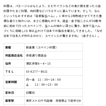
料理は、パエージャはもとより、エビやイワシなどの魚介類を使った小皿
料理やたまご料理、肉料理などバラエティに富んでいます。そして、なん
といってもおすすめは「自家製生ハム」。1 年から2年熟成させてできた豊
潤な香りと味わいは、まさに感動ものです。店主・金子裕二さんが30数年
前に初めて行ったスペインで、生ハムの味わい深さに驚き、独学で生ハム
づくりに挑戦し10 年以上かけて日本での製法を確立してきました。「なぜ
日本で日本人が作れるのかと、スペイン人が驚きますね」（金子さん）。
業種
飲食業（スペイン料理）
所属商店会名
赤坂通り商店会
住所
港区赤坂6－4－15
ＴＥＬ
03-6277－8621
月～金 11：30～24：00
営業時間
土 12：00～23：00
定休日
日曜日
最寄駅
東京メトロ千代田線 赤坂駅より徒歩3分