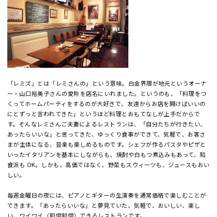
「レミズ」とは「レミさんの」という意味。白金界隈が地元というオーナ
ー・山口裕美子さんの愛称を店名にいれました。というのも、「料理をつ
くってホームパーティをするのが大好きで、友達からお店を開けばいいの
にとずっと言われてきた」というほど料理とおもてなしが上手だからで
す。そんなレミさんご夫妻によるレストランは、「自分たちが行きたい、
あったらいいな」と思ってきた、ゆっくり食事ができて、気軽で、お客さ
まが主体になる、音楽も楽しめるものです。シェフが作るパスタやピザと
いったイタリアンを基本にしながらも、焼酎や白もつ煮込みもあって、和
食派も OK。しかも、高価ではなく、野菜もスウィーツも、ジュースもおい
しい。
毎週金曜日の夜には、ピアノとギターの生演奏を通常価格で楽しむことが
できます。「あったらいいな」と夢見ていた、気軽で、おいしい、楽し
い、ワイワイ（和伊和伊）できるレストランです。