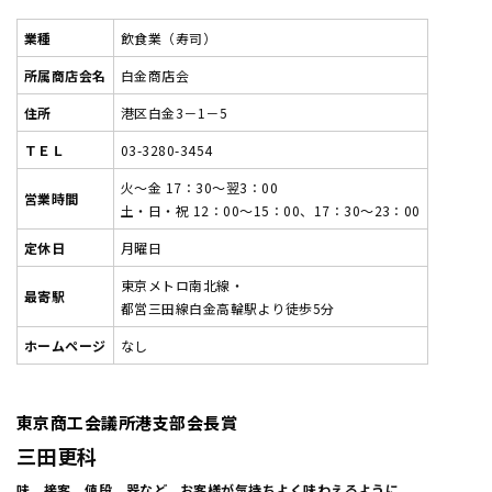
業種
飲食業（寿司）
所属商店会名
白金商店会
住所
港区白金3－1－5
ＴＥＬ
03-3280-3454
火～金 17：30～翌3：00
営業時間
土・日・祝 12：00～15：00、17：30～23：00
定休日
月曜日
東京メトロ南北線・
最寄駅
都営三田線白金高輪駅より徒歩5分
ホームページ
なし
東京商工会議所港支部会長賞
三田更科
味、接客、値段、器など、お客様が気持ちよく味わえるように