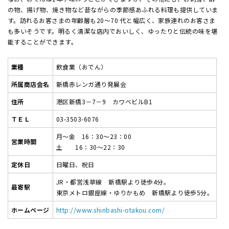
の物、揚げ物、焼き物など昔ながらの季節感あふれる料理も提供していま
す。訪れるお客さまの年齢層も20～70 代と幅広く、家族連れのお客さま
も多いそうです。明るく清潔な店内でおいしく、ゆったりと伝統の味を堪
能することができます。
業種
飲食業（おでん）
所属商店会名
新橋赤レンガ通り発展会
住所
港区新橋3－7－9 カワベビルB1
ＴＥＬ
03-3503-6076
月～金 16：30～23：00
営業時間
土 16：30～22：30
定休日
日曜日、祝日
JR・都営浅草線 新橋駅より徒歩4分。
最寄駅
東京メトロ銀座線・ゆりかもめ 新橋駅より徒歩5分。
ホームページ
http://www.shinbashi-otakou.com/