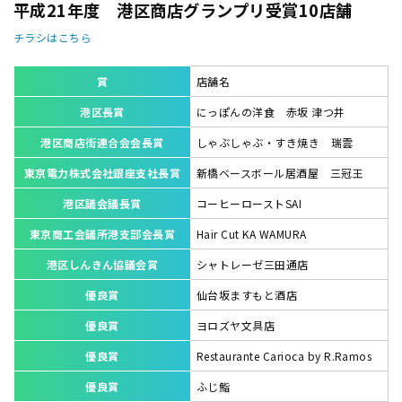
平成21年度 港区商店グランプリ受賞10店舗
チラシはこちら
賞
店舗名
港区長賞
にっぽんの洋食 赤坂 津つ井
港区商店街連合会会長賞
しゃぶしゃぶ・すき焼き 瑞雲
東京電力株式会社銀座支社長賞
新橋ベースボール居酒屋 三冠王
港区議会議長賞
コーヒーローストSAI
東京商工会議所港支部会長賞
Hair Cut KA WAMURA
港区しんきん協議会賞
シャトレーゼ三田通店
優良賞
仙台坂ますもと酒店
優良賞
ヨロズヤ文具店
優良賞
Restaurante Carioca by R.Ramos
優良賞
ふじ鮨