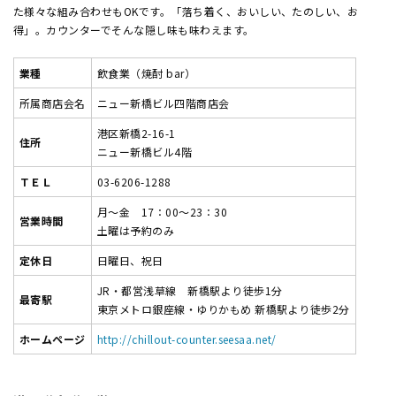
た様々な組み合わせもOKです。「落ち着く、おいしい、たのしい、お
得」。カウンターでそんな隠し味も味わえます。
業種
飲食業（焼酎 bar）
所属商店会名
ニュー新橋ビル四階商店会
港区新橋2-16-1
住所
ニュー新橋ビル4階
ＴＥＬ
03-6206-1288
月～金 17：00～23：30
営業時間
土曜は予約のみ
定休日
日曜日、祝日
JR・都営浅草線 新橋駅より徒歩1分
最寄駅
東京メトロ銀座線・ゆりかもめ 新橋駅より徒歩2分
ホームページ
http://chillout-counter.seesaa.net/