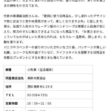
入品が多く、ちょっと変わった色合いや形、香りの品々が、多くのお客さ
まの興味をかき立てます。
代表の簗瀬誠治郎さんは、「普段に使う日用品も、少し変わったデザイン
や色に出会うと思わぬ発見があって、楽しくなりますよね」と話します。
実は、当店で人気のスウェーデン製のハンドソープは簗瀬さん自身が気に
入り、努力のすえに輸入できるようになった商品です。「お客さまから、
こういうものがほしいと求められれば、もちろん一 生懸命、探します」と
胸を張ります。
バニラやラベンダーの香りのついたきれいなゴミ袋、パッケージが美しい
石鹸、ユニークな形の歯ブラシなど、ライフスタイルを提案する日用品を
気軽なプレゼントにするお客さまも増えています。
業種
小売業（生活雑貨）
所属商店会名
東麻布商店会
住所
港区東麻布2-29-8
ＴＥＬ
03-3584-7351
営業時間
10：30～21：00