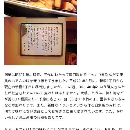
創業は昭和7 年。以来、三代にわたって濃口醤油でじっくり煮込んだ関東
風のおでんの味を守り伝えてきました。平成20 年8 月に、新橋1丁目から
現在の新橋3丁目に移転しましたが、この道、30、40 年という職人さんた
ちが仕込むおでんの味に変わりはありません。大根、とうふ、練り物など
が常に24 種類あり、季節に応じて、蕗（ふき）や竹の子、里芋やぎんなん
などが加わります。また、新鮮なイワシとアジから作る自家製つみれは、
他では味わえない逸品としてお客さまに長く愛されています。また、かわ
いらしいお土産用の容器もあります。
なお、おでんは1年中味わうことができますが、その他にも、お刺身、酢