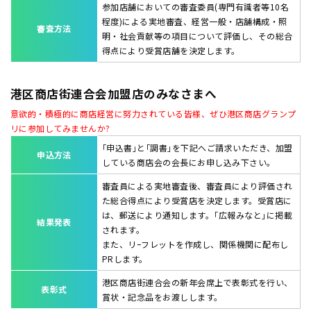
参加店舗においての審査委員(専門有識者等10名
程度)による実地審査、経営一般・店舗構成・照
審査方法
明・社会貢献等の項目について評価し、その総合
得点により受賞店舗を決定します。
港区商店街連合会加盟店のみなさまへ
意欲的・積極的に商店経営に努力されている皆様、ぜひ港区商店グランプ
リに参加してみませんか?
｢申込書｣と｢調書｣を下記へご請求いただき、加盟
申込方法
している商店会の会長にお申し込み下さい。
審査員による実地審査後、審査員により評価され
た総合得点により受賞店を決定します。受賞店に
は、郵送により通知します。｢広報みなと｣に掲載
結果発表
されます。
また、リｰフレットを作成し、関係機関に配布し
PRします。
港区商店街連合会の新年会席上で表彰式を行い、
表彰式
賞状・記念品をお渡しします。