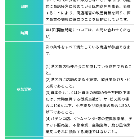
目的
的に商店経営に努めている区内商店を審査、表彰
することにより、商店経営の改善発展を図り、区
内商業の振興に役立つことを目的としています。
年1回(開催時期については、お問い合わせくださ
時期
い)
次の条件をすべて満たしている商店が参加できま
す。
(1)港区商店街連合会に加盟している商店であるこ
と。
(2)港区内に店舗のある小売業、飲食業及びサｰビ
ス業であること。
参加資格
(3)資本金もしくは出資金の総額が5千万円以下ま
たは、常時使用する従業員数が、サｰビス業の場
合は100人以下、小売業及び飲食業の場合は50人
以下であること。
(4)パチンコ店、ゲｰムセンタｰ等の遊興娯楽業、チ
ケット販売業、不動産業、金融業等、及び風俗営
業又はそれに類似する業種ではないこと。