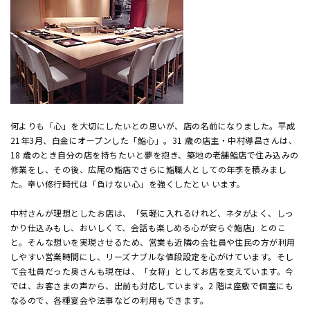
何よりも「心」を大切にしたいとの思いが、店の名前になりました。平成
21年3月、白金にオープンした「鮨心」。31 歳の店主・中村導昌さんは、
18 歳のとき自分の店を持ちたいと夢を抱き、築地の老舗鮨店で住み込みの
修業をし、その後、広尾の鮨店でさらに鮨職人としての年季を積みまし
た。辛い修行時代は「負けない心」を強くしたとい います。
中村さんが理想としたお店は、「気軽に入れるけれど、ネタがよく、しっ
かり仕込みもし、おいしくて、会話も楽しめる心が安らぐ鮨店」とのこ
と。そんな想いを実現させるため、営業も近隣の会社員や住民の方が利用
しやすい営業時間にし、リーズナブルな値段設定を心がけています。そし
て会社員だった奥さんも現在は、「女将」としてお店を支えています。今
では、お客さまの声から、出前も対応しています。2 階は座敷で個室にも
なるので、各種宴会や法事などの利用もできます。