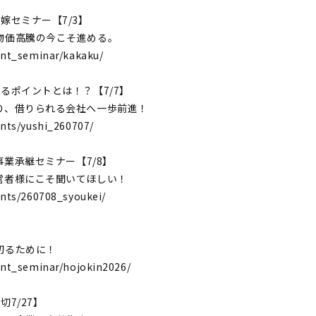
嫁セミナー【7/3】
物価高騰の今こそ進める。
ent_seminar/kakaku/
るポイントとは！？【7/7】
り、借りられる会社へ一歩前進！
ents/yushi_260707/
事業承継セミナー【7/8】
営者様にこそ聞いてほしい！
ents/260708_syoukei/
】
切るために！
ent_seminar/hojokin2026/
7/27】