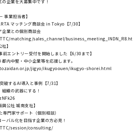
区の企業を大募集中です！
ー 事業担当者】
KARTA マッチング商談会 in Tokyo【7/30】
ア企業との個別商談会
jp/TTC/matching/sales_channel/business_meeting_INDN_R8.
公社】
事前エントリー受付を開始しました【6/30まで】
う都内中堅・中小企業等を応援します。
ozaidan.or.jp/jigyo/ikugyoouen/ikugyo-shorei.html
】
破するAI導入と事例【7/31】
、組織の武器にする！
zzNFk26
振興公社 城南支社】
けた専門家サポート（個別相談）
ローバル化を目指す企業の方必見！
/TTC/session/consulting/