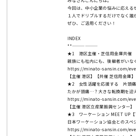
みなさんこんにちは。
今回は、中小企業の悩みに応える
１人でドリブルするだけでなく誰
ぜひ、ご活用ください！
INDEX
**——————
★1 港区主催・芝信用金庫共催 
親族にも社内にも、後継者がいな
https://minato-sansin.com/ev
【主催 港区】【共催 芝信用金庫】
★2 女性活躍を応援する 片頭痛
たかが頭痛…？大きな転換期を迎
https://minato-sansin.com/ev
【主催 港区立産業振興センター】
★3 ワーケーション MEET UP【7
日本ワーケーション協会とのスペ
https://minato-sansin.com/ev