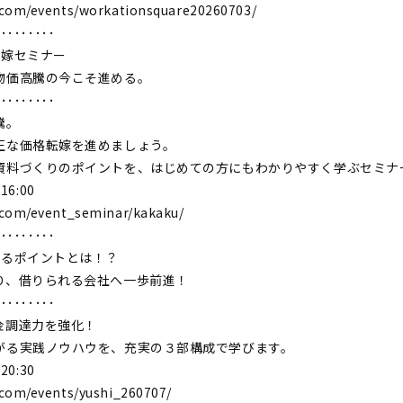
.com/events/workationsquare20260703/
･････････
転嫁セミナー
物価高騰の今こそ進める。
･････････
騰。
正な価格転嫁を進めましょう。
資料づくりのポイントを、はじめての方にもわかりやすく学ぶセミナ
16:00
.com/event_seminar/kakaku/
･････････
えるポイントとは！？
り、借りられる会社へ一歩前進！
･････････
金調達力を強化！
がる実践ノウハウを、充実の３部構成で学びます。
20:30
.com/events/yushi_260707/