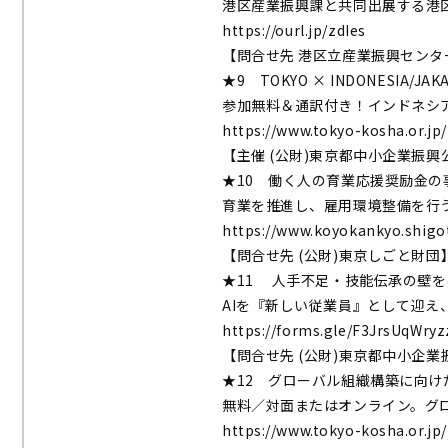
港区産業振興課と共同出展する港
https://ourl.jp/zdIes
【問合せ先 港区立産業振興センタ
★9 TOKYO × INDONESIA/JA
参加無料＆通訳付き！インドネシ
https://www.tokyo-kosha.or.
【主催 (公財)東京都中小企業振興
★10 働く人の育業応援奨励金の
育業を推進し、雇用環境整備を行
https://www.koyokankyo.shigot
【問合せ先 (公財)東京しごと財団
★11 人手不足・技能伝承の壁を突
AIを『新しい従業員』として迎え
https://forms.gle/F3JrsUqWry
【問合せ先 (公財)東京都中小企業
★12 グローバル組織構築に向
無料／対面またはオンライン。グ
https://www.tokyo-kosha.or.jp