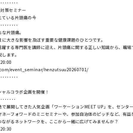
･････････
痛対策セミナー
えている片頭痛の今
･････････
ちな片頭痛。
性に大きな影響を及ぼす重要な健康課題のひとつです。
活躍する専門医を講師に迎え、片頭痛に関する正しい知識から、職場
説します。
20:00
n.com/event_seminar/henzutsuu20260701/
･････････
シャルコラボ企画を開催！
････････
で展開してきた人気企画「ワーケーションMEET UP」を、センタ
マネーフォワードのミニセミナーや、参加自治体のピッチなど、有益
つながるネットワークを、ここから一緒に広げてみませんか？
20:30