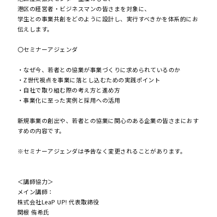
港区の経営者・ビジネスマンの皆さまを対象に、
学生との事業共創をどのように設計し、実行すべきかを体系的にお
伝えします。
〇セミナーアジェンダ
・なぜ今、若者との協業が事業づくりに求められているのか
・Z世代視点を事業に落とし込むための実践ポイント
・自社で取り組む際の考え方と進め方
・事業化に至った実例と採用への活用
新規事業の創出や、若者との協業に関心のある企業の皆さまにおす
すめの内容です。
※セミナーアジェンダは予告なく変更されることがあります。
＜講師協力＞
メイン講師：
株式会社LeaP UP! 代表取締役
関根 侑希氏