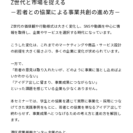
Z世代と市場を捉える
－若者との協業による事業共創の進め方－
Z世代の価値観や行動様式は大きく変化し、SNSや動画を中心に情
報を取得し、企業やサービスを選択する時代になっています。
こうした変化は、これまでのマーケティングや商品・サービス設計
の前提を大きく揺さぶり、多くの企業に変化が求められています。
一方で、
「若者の意見は取り入れたいが、どのように事業に落とし込めばよ
いかわからない」
「アイデア出しに留まり、事業成果につながらない」
といった課題を感じている企業も少なくありません。
本セミナーでは、学生との協業を通じて実際に事業化・採用につな
げてきた実践事例をもとに、若者との協業を単なるアイデア出しで
終わらせず、事業成果へとつなげるための考え方と進め方を解説し
ます。
港区産業振興センター主催のもと、