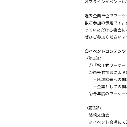
オフラインイベントは
過去企業単位でワーケ
数ご参加の予定です。
っていただける機会に
ぜひご参加くださいま
〇イベントコンテンツ
〈第1部〉
①『松江式ワーケーシ
②過去参加者による
・地域課題への関わり 
・企業としての関わり L
③今年度のワーケー
〈第2部〉
懇親交流会
※イベント会場にて20