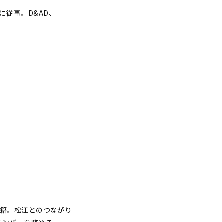
従事。D&AD、
在籍。松江とのつながり
メンバーを務める。