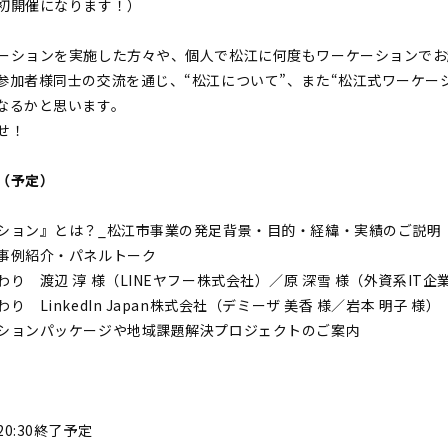
初開催になります！）
ーションを実施した方々や、個人で松江に何度もワーケーションでお
参加者様同士の交流を通じ、“松江について”、また“松江式ワーケー
なるかと思います。
せ！
（予定）
ョン』とは？_松江市事業の発足背景・目的・経緯・実績のご説明
事例紹介・パネルトーク
渡辺 淳 様（LINEヤフー株式会社）／原 深雪 様（外資系IT企
inkedIn Japan株式会社（デミーザ 美香 様／岩本 明子 様）
ションパッケージや地域課題解決プロジェクトのご案内
:30終了予定