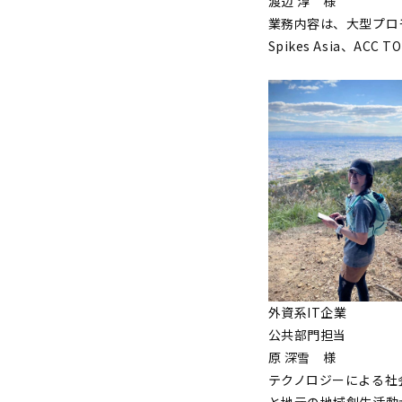
渡辺 淳 様
業務内容は、大型プロ
Spikes Asia、ACC
外資系IT企業
公共部門担当
原 深雪 様
テクノロジーによる社
と地元の地域創生活動