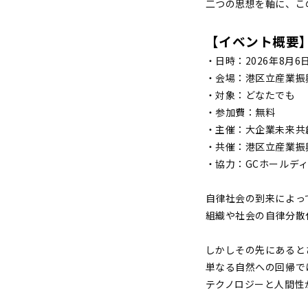
二つの思想を軸に、こ
【イベント概要
・日時：2026年8月6日(木
・会場：港区立産業振
・対象：どなたでも
・参加費：無料
・主催：大企業未来共創
・共催：港区立産業振
・協力：GCホールデ
自律社会の到来によっ
組織や社会の自律分散
しかしその先にあると
単なる自然への回帰で
テクノロジーと人間性