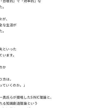
「合理的」で「効率的」な
た。
々が、
全な生活が
た。
、
失といった
ています。
のか
り方は、
っていくのか。」
真氏らが提唱したSINIC理論と、
れる知識創造理論という