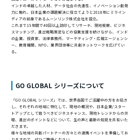
インドの卓越した人材、データ社会の先進性、イノベーション創発
力に触れ、日本企業の課題解決に役立てようと2018年にミライン
ディアの前身であるムーンリンク株式会社を設立。
これまで15年間で40回以上訪印してリサーチ、現地視察、ビジネ
スマッチング、進出戦略策定などの協業支援を続けながら、インド
の企業、投資家、法律事務所、マーケティング・広報エージェンシ
ー、教育機関、NPO、業界団体等に共創ネットワークを広げてい
る。
GO GLOBAL シリーズについて
「GO GLOBAL シリーズ」では、世界各国でご活躍中の方をお招き
し、それぞれの地域に特化して、現地の概況や、日本企業/スター
トアップとして狙うべきビジネスチャンス、現地トレンドからの示
唆、進出のポイントなどについて、生の声と最新の知見を共有いた
だきます。
様々な地域の共創パートナーの方々との連携イベントを準備してお
りますので、ぜひご期待ください。