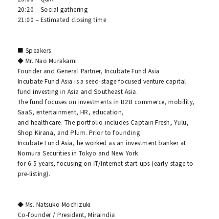
20:20 – Social gathering
21:00 – Estimated closing time
■ Speakers
◆ Mr. Nao Murakami
Founder and General Partner, Incubate Fund Asia
Incubate Fund Asia is a seed-stage focused venture capital
fund investing in Asia and Southeast Asia.
The fund focuses on investments in B2B commerce, mobility,
SaaS, entertainment, HR, education,
and healthcare. The portfolio includes Captain Fresh, Yulu,
Shop Kirana, and Plum. Prior to founding
Incubate Fund Asia, he worked as an investment banker at
Nomura Securities in Tokyo and New York
for 6.5 years, focusing on IT/Internet start-ups (early-stage to
pre-listing).
◆ Ms. Natsuko Mochizuki
Co-founder / President, Miraindia