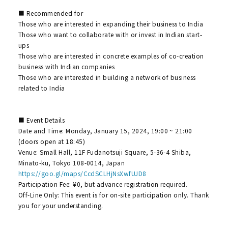
■ Recommended for
Those who are interested in expanding their business to India
Those who want to collaborate with or invest in Indian start-
ups
Those who are interested in concrete examples of co-creation
business with Indian companies
Those who are interested in building a network of business
related to India
■ Event Details
Date and Time: Monday, January 15, 2024, 19:00 ~ 21:00
(doors open at 18:45)
Venue: Small Hall, 11F Fudanotsuji Square, 5-36-4 Shiba,
Minato-ku, Tokyo 108-0014, Japan
https://goo.gl/maps/CcdSCLHjNsXwfUJD8
Participation Fee: ¥0, but advance registration required.
Off-Line Only: This event is for on-site participation only. Thank
you for your understanding.