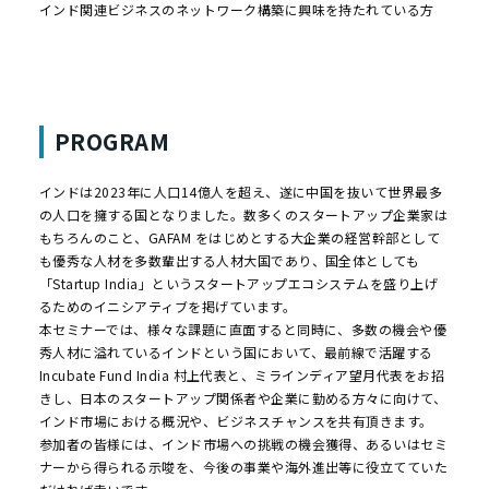
インド関連ビジネスのネットワーク構築に興味を持たれている方
PROGRAM
インドは2023年に人口14億人を超え、遂に中国を抜いて世界最多
の人口を擁する国となりました。数多くのスタートアップ企業家は
もちろんのこと、GAFAM をはじめとする大企業の経営幹部として
も優秀な人材を多数輩出する人材大国であり、国全体としても
「Startup India」というスタートアップエコシステムを盛り上げ
るためのイニシアティブを掲げています。
本セミナーでは、様々な課題に直面すると同時に、多数の機会や優
秀人材に溢れているインドという国において、最前線で活躍する
Incubate Fund India 村上代表と、ミラインディア望月代表をお招
きし、日本のスタートアップ関係者や企業に勤める方々に向けて、
インド市場における概況や、ビジネスチャンスを共有頂きます。
参加者の皆様には、インド市場への挑戦の機会獲得、あるいはセミ
ナーから得られる示唆を、今後の事業や海外進出等に役立てていた