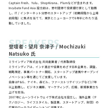
Captain Fresh、Yulu、ShopKirana、Plumなどが含まれます。
Incubate Fund Asia 設立前は、野村證券で投資銀行家として勤務
し、IT / インターネット分野のスタートアップ（初期段階から上場
前段階）に焦点を当てて、東京とニューヨークで6年半にわたり活
動していました。
登壇者：望月 奈津子 / Mochizuki
Natsuko 氏
ミラインディア株式会社 共同創業者 / 代表取締役
ミラインディアは、インド進出や協業をめざす日本企業を、調査、
戦略策定、事業パートナー開拓、スタートアップ連携やオープンイ
ノベーション等を通じてご支援しています。
自身はP&G、ナイキ、森ビル、ファーストリテイリングなど17年
以上勤務し、ビジネス構築、マーケティング、広報、新規事業立ち
上げを担当。
2007年にムーンライトウェイヴ株式会社を設立し、海外企業（テ
クノロジー、ライフスタイル、製造業、スタートアップ、財団）の
広報やローカライゼーションに従事する。