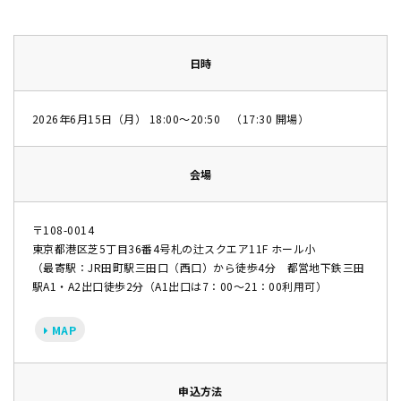
日時
2026年6月15日（月） 18:00〜20:50 （17:30 開場）
会場
〒108-0014
東京都港区芝5丁目36番4号札の辻スクエア11F ホール小
（最寄駅：JR田町駅三田口（西口）から徒歩4分 都営地下鉄三田
駅A1・A2出口徒歩2分（A1出口は7：00～21：00利用可）
MAP
申込方法