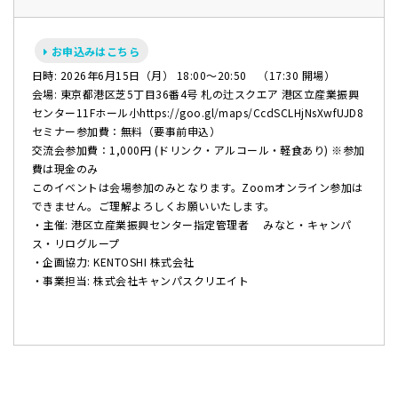
お申込みはこちら
日時: 2026年6月15日（月） 18:00〜20:50 （17:30 開場）
会場: 東京都港区芝5丁目36番4号 札の辻スクエア 港区立産業振興
センター11Fホール小
https://goo.gl/maps/CcdSCLHjNsXwfUJD8
セミナー参加費：無料（要事前申込）
交流会参加費：1,000円 (ドリンク・アルコール・軽食あり) ※参加
費は現金のみ
このイベントは会場参加のみとなります。Zoomオンライン参加は
できません。ご理解よろしくお願いいたします。
・主催: 港区立産業振興センター指定管理者 みなと・キャンパ
ス・リログループ
・企画協力: KENTOSHI 株式会社
・事業担当: 株式会社キャンパスクリエイト