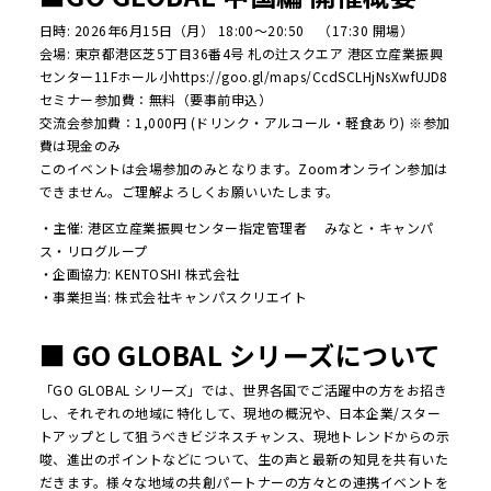
日時: 2026年6月15日（月） 18:00〜20:50 （17:30 開場）
会場: 東京都港区芝5丁目36番4号 札の辻スクエア 港区立産業振興
センター11Fホール小
https://goo.gl/maps/CcdSCLHjNsXwfUJD8
セミナー参加費：無料（要事前申込）
交流会参加費：1,000円 (ドリンク・アルコール・軽食あり) ※参加
費は現金のみ
このイベントは会場参加のみとなります。Zoomオンライン参加は
できません。ご理解よろしくお願いいたします。
・主催: 港区立産業振興センター指定管理者 みなと・キャンパ
ス・リログループ
・企画協力: KENTOSHI 株式会社
・事業担当: 株式会社キャンパスクリエイト
■ GO GLOBAL シリーズについて
「GO GLOBAL シリーズ」では、世界各国でご活躍中の方をお招き
し、それぞれの地域に特化して、現地の概況や、日本企業/スター
トアップとして狙うべきビジネスチャンス、現地トレンドからの示
唆、進出のポイントなどについて、生の声と最新の知見を共有いた
だきます。様々な地域の共創パートナーの方々との連携イベントを