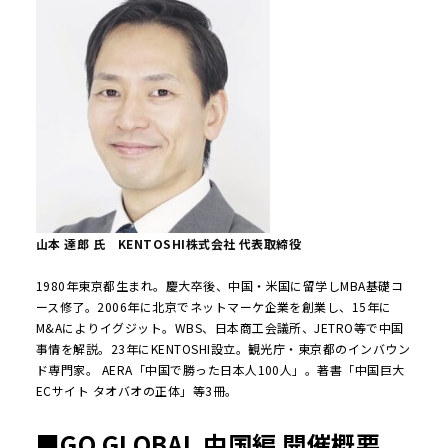
山本 達郎 氏 KENTOSHI株式会社 代表取締役
1980年東京都生まれ。慶大卒後、中国・米国に留学しMBA基礎コ
ース修了。2006年に北京でネットマーケ企業を創業し、15年に
M&Aによりイグジット。WBS、日本商工会議所、JETRO等で中国
事情を解説。23年にKENTOSHI設立。観光庁・東京都のインバウン
ド専門家。 AERA「中国で勝った日本人100人」。著書「中国巨大
ECサイト タオバオの正体」等3冊。
■GO GLOBAL 中国編 開催概要