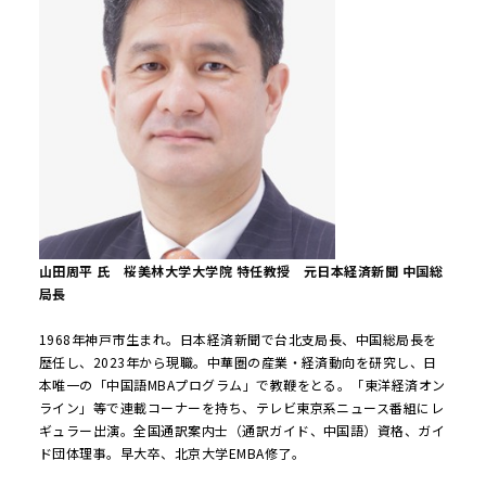
山田周平 氏 桜美林大学大学院 特任教授 元日本経済新聞 中国総
局長
1968年神戸市生まれ。日本経済新聞で台北支局長、中国総局長を
歴任し、2023年から現職。中華圏の産業・経済動向を研究し、日
本唯一の「中国語MBAプログラム」で教鞭をとる。「東洋経済オン
ライン」等で連載コーナーを持ち、テレビ東京系ニュース番組にレ
ギュラー出演。全国通訳案内士（通訳ガイド、中国語）資格、ガイ
ド団体理事。早大卒、北京大学EMBA修了。