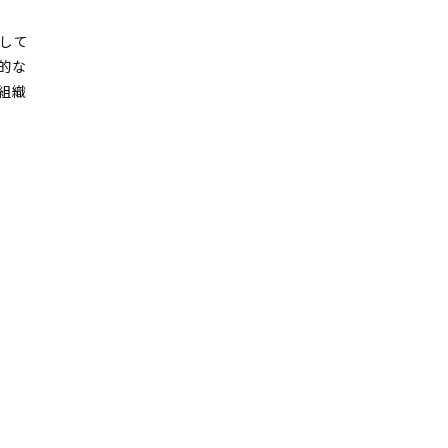
して
的な
組織