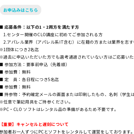
お申込みはこちら
■ 応募条件：以下の1・2両方を満たす方
1.センター開催のCLO講座に初めてご参加される方
2.アパレル業界（アパレル系IT含む）に在籍の方または業界を志す
※1団体につき2名迄
※過去に申込いただいた方でも選考通過されていない方はご応募いた
■ 参加方法：要事前申込（先着順）
■ 参加費：無料
■ 定 員：各日程につき5名迄
■ 参加費：無料
■ 持参物：予約確定メールの画面または印刷したもの、名刺（学生
※任意で筆記用具をご持参ください。
※PC・CLO ソフトはレンタル品の準備があるため不要です。
【重要】キャンセルと遅刻について
参加者お一人ずつにPCとソフトをレンタルして運営をしております