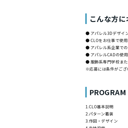
こんな方に
● アパレル3Dデザイ
● CLOをお仕事で使
● アパレル系企業で
● アパレルCADの使
● 服飾系専門学校ま
※応募には条件がござ
PROGRAM
1.CLO基本説明
2.パターン着装
3.作図・デザイン
4.生地設定