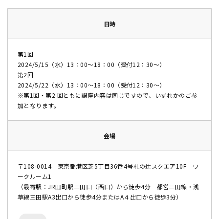
日時
第1回
2024/5/15（水）13：00～18：00（受付12：30～）
第2回
2024/5/22（水）13：00～18：00（受付12：30～）
※第1回・第2 回ともに講座内容は同じですので、いずれかのご参
加となります。
会場
〒108-0014 東京都港区芝5丁目36番4号札の辻スクエア10F ワ
ークルーム1
（最寄駅：JR田町駅三田口（西口）から徒歩4分 都営三田線・浅
草線三田駅A3出口から徒歩4分またはA４出口から徒歩3分）