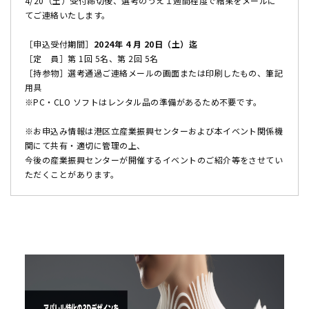
4/20（土）受付締切後、選考のうえ１週間程度で結果をメールに
てご連絡いたします。
［申込受付期間］
2024年 4 月 20日（土）迄
［定 員］第 1回 5名、第 2回 5名
［持参物］選考通過ご連絡メールの画面または印刷したもの、筆記
用具
※PC・CLO ソフトはレンタル品の準備があるため不要です。
※お申込み情報は港区立産業振興センターおよび本イベント関係機
関にて共有・適切に管理の上、
今後の産業振興センターが開催するイベントのご紹介等をさせてい
ただくことがあります。