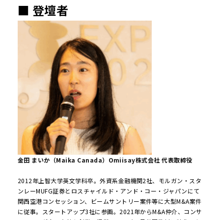
■ 登壇者
金田 まいか（Maika Canada）Omiisay株式会社 代表取締役
2012年上智大学英文学科卒。外資系金融機関2社、モルガン・スタ
ンレーMUFG証券とロスチャイルド・アンド・コー・ジャパンにて
関西空港コンセッション、ビームサントリー案件等に大型M&A案件
に従事。スタートアップ3社に参画。2021年からM&A仲介、コンサ