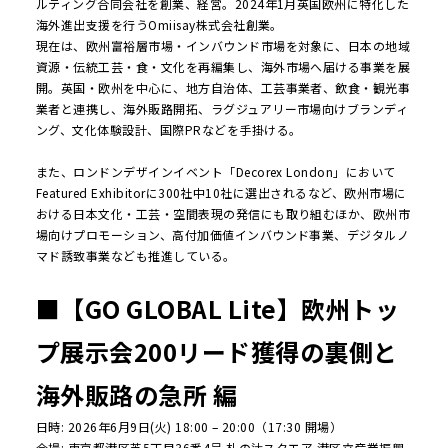
ルティング合同会社を創業、経営。2024年1月英国欧州に特化した
海外進出支援を行うOmiisay株式会社創業。
現在は、欧州富裕層市場・インバウンド市場を対象に、日本の地域
資源・伝統工芸・食・文化を再編集し、海外市場へ届ける事業を展
開。英国・欧州を中心に、地方自治体、工芸事業者、飲食・観光事
業者と連携し、海外販路開拓、ラグジュアリー市場向けブランディ
ング、文化体験設計、国際PRなどを手掛ける。
また、ロンドンデザインイベント「Decorex London」において
Featured Exhibitorに300社中10社に選出されるなど、欧州市場に
おける日本文化・工芸・空間表現の発信にも取り組むほか、欧州市
場向けプロモーション、高付加価値インバウンド事業、デジタルノ
マド誘致事業なども推進している。
■【GO GLOBAL Lite】欧州トッ
プ展示会200リード獲得の裏側と
海外販路の急所 編
日時: 2026年6月9日(火) 18:00 – 20:00（17:30 開場）
会場: 東京都港区芝5丁目36番4号 札の辻スクエア 港区立産業振興