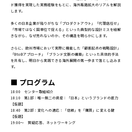
ド獲得を実現した実務経験をもとに、海外販路拡大のリアルを解説
します。
多くの日本企業が陥りがちな「プロダクトアウト」「代理店任せ」
「市場ではなく国単位で捉える」といった典型的な設計ミスを紐解
きながら、なぜ売れないのか、その構造を明らかにします。
さらに、欧州市場において実際に機能した「顧客起点の戦略設計」
「BtoBアプローチ」「ブランド文脈の構築」といった具体的手法
を共有し、明日から実践できる海外展開の第一歩まで落とし込みま
す。
■ プログラム
18:00 センター取組紹介
18:10 第1部：唯一無二の資産：「日本」というブランドの底力
【仮題】
18:40 第2部：変化への適応：「信頼」を「購買」に変える鍵
【仮題】
19:00～ 質疑応答、ネットワーキング