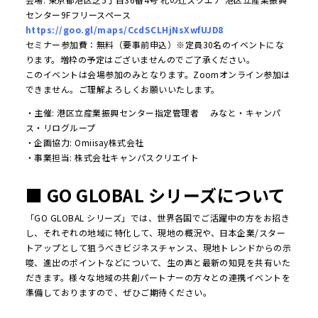
センター9Fフリースペース
https://goo.gl/maps/CcdSCLHjNsXwfUJD8
セミナー参加費：無料（要事前申込）※定員30名のイベントにな
ります。増枠の予定はございませんのでご了承ください。
このイベントは会場参加のみとなります。Zoomオンライン参加は
できません。ご理解よろしくお願いいたします。
・主催: 港区立産業振興センター指定管理者 みなと・キャンパ
ス・リログループ
・企画協力: Omiisay株式会社
・事業担当: 株式会社キャンパスクリエイト
■ GO GLOBAL シリーズについて
「GO GLOBAL シリーズ」では、世界各国でご活躍中の方をお招き
し、それぞれの地域に特化して、現地の概況や、日本企業/スター
トアップとして狙うべきビジネスチャンス、現地トレンドからの示
唆、進出のポイントなどについて、生の声と最新の知見を共有いた
だきます。様々な地域の共創パートナーの方々との連携イベントを
準備しておりますので、ぜひご期待ください。