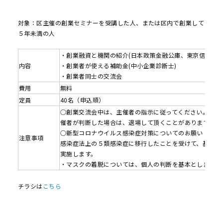
対象：区主催の創業セミナーを受講した人、または区内で創業して
５年未満の人
・創業融資と機関の紹介(日本政策金融公庫、東京信用保証
内容
・創業者が使える補助金(中小企業診断士)
・創業者同士の交流会
費用
無料
定員
40名（申込順）
○創業交流会中は、主催者の指示に従ってください。指示
催者が判断した場合は、退場して頂くことがあります
○新型コロナウイルス感染症対策についてのお願い
注意事項
感染症法上の５類感染症に移行したことを受けて、基本的
実施します。
・マスクの着脱については、個人の判断を基本とします。
チラシは
こちら