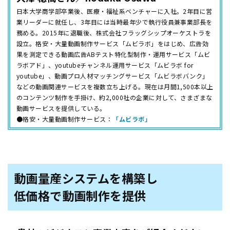
日本大学商学部卒業後、医療・福祉系ベンチャーに入社。2年目に営
業リーダーに就任し、3年目には当時最年少で執行役員兼事業部長を
務める。2015年に退職後、株式会社フラッグシップオーケストラを
設立。格安・大量動画制作サービス「ムビラボ」をはじめ、広告効
果を測定できる動画広告ABテスト特化型制作・運用サービス「ムビ
ラボアド」、youtubeチャンネル運用サービス「ムビラボ for
youtube」、動画プロ人材マッチングサービス「ムビラボバンク」
などの動画関連サービスを複数立ち上げる。現在は月間1,500本以上
のコンテンツ制作を手掛け、約2,000社の企業に対して、さまざまな
動画サービスを提供している。
●格安・大量動画制作サービス：
「ムビラボ」
動画量産システムを構築し
低価格で動画制作を提供