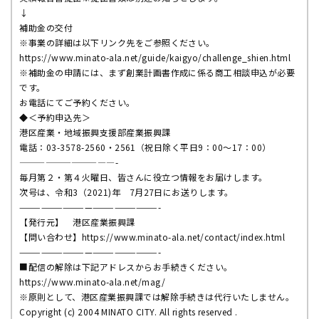
↓
補助金の交付
※事業の詳細は以下リンク先をご参照ください。
https://www.minato-ala.net/
guide/kaigyo/challenge_shien.
html
※補助金の申請には、
まず創業計画書作成に係る商工相談申込が必要
です。
お電話にてご予約ください。
◆＜予約申込先＞
港区産業・地域振興支援部産業振興課
電話：03-3578-2560・2561（祝日除く平日9：
00～17：00）
——————————
—-
毎月第２・第４火曜日、皆さんに役立つ情報をお届けします。
次号は、令和3（2021)年 7月27日にお送りします。
——————————
—————————-
【発行元】 港区産業振興課
【問い合わせ】
https://www.minato-ala.
net/contact/index.html
——————————
—————————-
■配信の解除は下記アドレスからお手続きください。
https://www.minato-ala.net/
mag/
※原則として、
港区産業振興課では解除手続きは代行いたしません。
Copyright (c) 2004 MINATO CITY. All rights reserved .