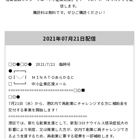
信します。
購読料は無料です。ぜひご購読ください！
2021年07月21日配信
□◎●□◎● 2021/7/21 臨時号
●┏━━┓
◎┃＼／┃ ＭＩＮＡＴＯあらかると
□┗━━┛ 中小企業応援メール
============================□◎
■
□◎●
7月21日（水）から、
港区内で再創業にチャレンジする方に補助金を
交付する事業を開始
します！
==============================
====
港区では、新たな創業支援として、
新型コロナウイルス感染症拡大の
影響により倒産、
又は廃業した方が、
区内で創業に再チャレンジでき
るよう支援するため、
再創業に要する経費を一部補助します。