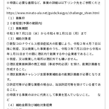
※申請に必要な書類など、
事業の詳細は以下リンク先をご参照くださ
い。
https://www.minato-ala.net/
guide/kaigyo/challenge_shien.
html
（１）募集枠
２０者程度(予算の範囲内)
（２）募集期間
令和３年７月21日（水）から令和４年１月31日（月）まで
（３）補助対象者
①新型コロナウイルス感染症拡大の影響により、
令和２年４月７日以
降に倒産、又は廃業した事業者のうち、
令和３年７月21日から令和４
年１月31日までの間に港区内で創
業する中小企業者であること。
※倒産、又は廃業した場所は港区外でも構いません。
②港区産業振興課の商工相談（事前予約必須）を受け、
創業計画書を
作成すること。
※
港区創業再チャレンジ支援事業補助金の創業計画書が必要となりま
す。
③許認可等が必要な業種の場合は、
当該許認可等を受けている者であ
ること。
④申請する事業のほかに代表として事業を営んでいないこと。 な
ど
（４）補助金額及び補助対象経費