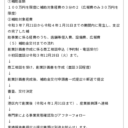
①補助金額
１００万円を限度に補助対象経費の３分の２（
広報費のみ３０万円を
限度）
②補助対象経費
令和３年７月21日から令和４年１月31日までの期間内に発生し
、支出
の完了した補
助事業に係る経費のうち、店舗等借入費、設備費、広報費
（５）補助金交付までの流れ
創業計画書作成に係る商工相談申込（予約制・電話受付）
※初回面談は令和３年12月28日（火）まで。
↓
商工相談を受け、創業計画書を作成（面談３回程度）
↓
創業計画書完成後、補助金交付申請書一式提出※郵送で提出
↓
審査、交付決定
↓
港区内で創業後（令和４年１月31日まで）、産業振興課へ連絡
↓
専門家による事業実態確認及びアフターフォロー
↓
実績報告書提出※提出書類は別途お知らせします。