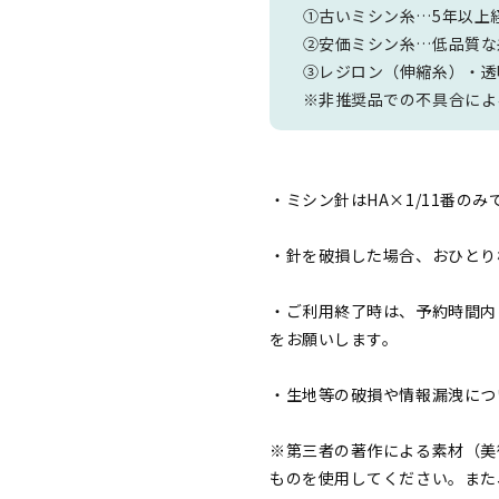
①古いミシン糸…5年以上
②安価ミシン糸…低品質な
③レジロン（伸縮糸）・透
※非推奨品での不具合によ
・ミシン針はHA×1/11番
・針を破損した場合、おひとり様
・ご利用終了時は、予約時間内
をお願いします。
・生地等の破損や情報漏洩につ
※第三者の著作による素材（美
ものを使用してください。また