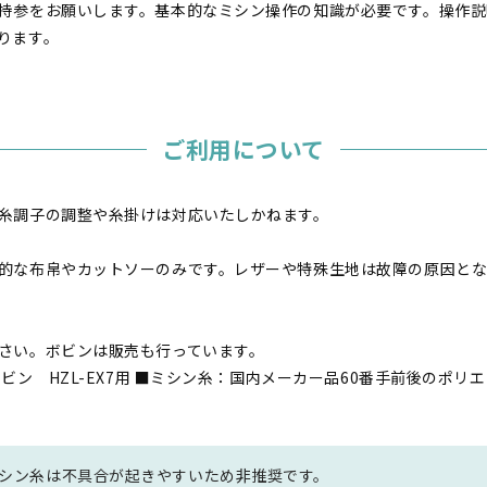
持参をお願いします。基本的なミシン操作の知識が必要です。操作説
ります。
ご利用について
糸調子の調整や糸掛けは対応いたしかねます。
的な布帛やカットソーのみです。レザーや特殊生地は故障の原因と
さい。ボビンは販売も行っています。
ボビン HZL-EX7用 ■ミシン糸：国内メーカー品60番手前後のポ
シン糸は不具合が起きやすいため非推奨です。