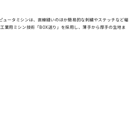
ピュータミシンは、直線縫いのほか簡易的な刺繍やステッチなど幅
KI工業用ミシン技術「BOX送り」を採用し、薄手から厚手の生地ま