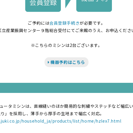
ご予約には
会員登録手続き
が必要です。
区立産業振興センター９階総合受付にてご来館のうえ、お申込くださ
※こちらのミシンは2台ございます。
機器予約はこちら
ュータミシンは、直線縫いのほか簡易的な刺繍やステッチなど幅広
X送り」を採用し、薄手から厚手の生地まで幅広く対応。
.juki.co.jp/household_ja/products/list/home/hzlex7.html