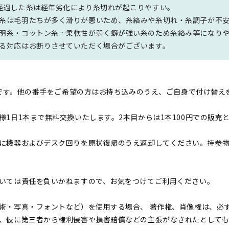
経過した糸は経年劣化により糸切れが起こりやすい。
糸は毛羽たちが多く滑りが悪いため、糸絡みや糸切れ・糸調子が不安
明糸・コットン糸…柔軟性が弱く癖が強い糸のため糸絡み等になり
る対応はお断りさせていただく場合がございます。
のみです。他の番手をご希望の方はお持ち込みのうえ、ご自身で付け替え
1日1本まで無料交換いたします。2本目からは1本100円での販売
に機器およびデスク回りを原状復帰のうえ返却してください。持参
いては責任を負いかねますので、お気をつけてご利用ください。
術・写真・フォントなど）を使⽤する場合、 著作権、肖像権は、必
、仮に第三者から権利侵害や損害賠償などの主張がなされたとして