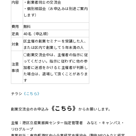
内容
・創業者同士の交流会
・個別相談会（お申込みは別途ご案内
します）
費用
無料
定員
40名（申込順）
区主催の創業セミナーを受講した人、
対象
または区内で創業して５年未満の人
○創業交流会中は、主催者の指示に従
ってください。指示に従わずに他の参
注意
加者に迷惑をかけると主催者が判断し
事項
た場合は、退場して頂くことがありま
す
チラシ
《こちら》
《こちら》
創業交流会のお申込み
からお願いします。
主催：港区立産業振興センター指定管理者 みなと・キャンパス・
リログループ
事業担当：東京都港区中小企業経営支援協会（略称NPOみなと経営