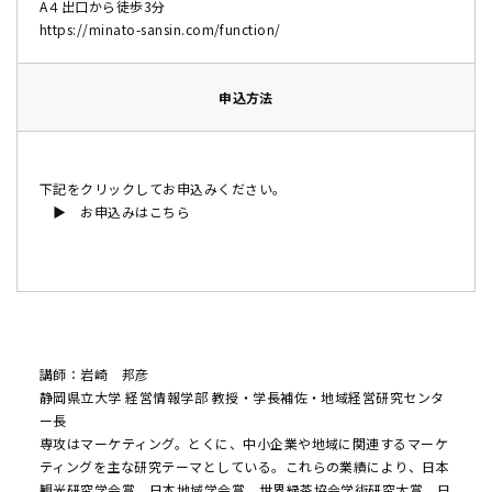
A４出口から徒歩3分
https://minato-sansin.com/function/
申込方法
下記をクリックしてお申込みください。
▶
お申込みは
こちら
講師：岩崎 邦彦
静岡県立大学 経営情報学部 教授・学長補佐・地域経営研究センタ
ー長
専攻はマーケティング。とくに、中小企業や地域に関連するマーケ
ティングを主な研究テーマとしている。これらの業績により、日本
観光研究学会賞、日本地域学会賞、世界緑茶協会学術研究大賞、日