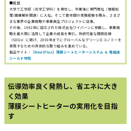
■経歴
大学で工学部（光学工学科）を専攻し、卒業後に専門商社（情報処
理/画像解析関連）に入社。そこで数年間の実務経験を積み、さまざ
まな業界の企業戦略や事業再生プロジェクトに従事。
その後、1982年に設立された株式会社ワイバーンに参画し、事業戦
略を最大限に活用して企業の成長を牽引。持続可能な開発目標
（SDGs）に掲げ、2050年までにグローバルなグリーンエコノミーを
実現するための具体的な取り組みを進めている。
製品サイト：
【HeatFlux】薄膜シートヒーターシステム ＆ 電磁波
シールド特性
伝導効率良く発熱し、省エネに大き
く効果
薄膜シートヒーターの実用化を目指
す